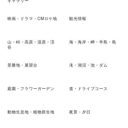
ギャラリー
映画・ドラマ・CMロケ地
観光情報
山・峠・高原・湿原・渓
海・海岸・岬・半島・島
谷
景勝地・展望台
滝・湖沼・池・ダム
庭園・フラワーガーデン
道・ドライブコース
動物生息地・植物群生地
夜景・夕日