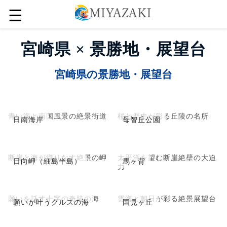
☰
宮崎県 × 景勝地・展望台
宮崎県の景勝地・展望台
青い海と南国風景の絶景街道
桜と歴史が彩る丘陵の名所
日南海岸
母智丘公園
断崖と海が織りなす絶景の岬
太平洋を望む断崖絶壁の大迫
日向岬（細島半島）
馬ヶ背
力
願いを託す十字の奇跡の海
雲海と朝日が彩る絶景展望台
願いが叶うクルスの海
国見ヶ丘