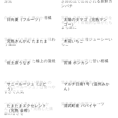
身魚
き締め法で出荷される新鮮カ
ンパチ
白皮ごと楽しむ爽やか柑橘
完熟し自然に落下したものを
日向夏（フルーツ）
太陽のタマゴ（完熟マン
キャッチ！官能的な味がたち
ゴー）
まち虜に
甘酸っぱさ凝縮まるごと味わ
太陽育ちの大粒ジューシーい
完熟きんかん たまたま
木花いちご
う逸品
ちご
名水と技が育てた極上の蒲焼
潮風と太陽が育む甘い柑橘
佐土原うなぎ
宮浦 ポンカン
ルビー色が美しい種無しの
甘み凝縮の極早生みかん
サニールージュ（ぶど
マルチ日南1号（温州みか
「サニールージュ」は食べや
う）
ん）
すさで人気
つやつやと美しい“きんか
栄養満点の南国フルーツ
たまたまエクセレント
清武町産 パパイヤ
ん”を丸かじり！完熟した抜
（完熟 金柑）
群の甘さを