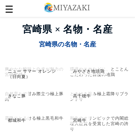
☰
宮崎県 × 名物・名産
宮崎県の名物・名産
爽やかな酸味と白皮が魅力の
環境やエサなどに、とことん
ニュー サマー オレンジ
みやざき地頭鶏
宮崎柑橘
こだわった自慢の地鶏
（日向夏）
自然育ちで甘み際立つ極上豚
とろける旨み極上霜降りブラ
きなこ豚
高千穂牛
肉
ンド牛
霜降りとろける極上黒毛和牛
和牛のオリンピックで内閣総
都城和牛
宮崎牛
理大臣賞を受賞した宮崎の誇
り