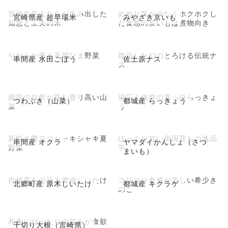
宮崎の先人たちが生み出した
ぬめり気が少なくホクホクし
宮崎県産 超早場米
みやざき京いも
知恵と工夫の米
た食感の京いもは煮物向き
やわらか香る手間ひま野菜
復活した幻のとろける伝統ナ
串間産 水田ごぼう
佐土原ナス
ス
南国の自然が育む香り高い山
歯応え抜群の真っ白らっきょ
つわぶき（山菜）
都城産 らっきょう
菜
う
新鮮さ際立つシャキシャキ夏
ほっくり甘い南国育ちの逸品
串間産 オクラ
ヤマダイかんしょ（さつ
野菜
芋
まいも）
自然育ちの旨み凝縮しいたけ
コリコリ食感が楽しい希少き
北郷町産 原木しいたけ
都城産 キクラゲ
のこ
和食にぴったりの甘みが食欲
千切り大根（宮崎県）