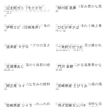
山奥の渓流に棲む“山太郎”。
徹底管理で育つ旨み豊かな黒
山太郎ガニ（モクズガ
Mの国 黒豚
鍋や味噌汁にも最適な絶品ガ
豚
ニ）
ニ
黒潮育ちのプリプリ贅沢海の
旨み濃厚育てて味わう極上養
伊勢エビ（日南海岸）
ひむか本さば
幸
殖さば
港町が誇る新鮮マグロの旨さ
豪快な漁師達から受け継がれ
油津産 マグロ
一本釣りかつお
る伝統の一本釣り
手間が育てた脂のり抜群の絶
上品な旨み広がる滋養豊かな
北浦灘あじ
門川 金鱧
品あじ
金鱧
清流が育む上品な甘みの鯉料
夏を告げる爽やかな食感の飛
関之尾 コイ
宮崎県産 とびうお
理
魚
優しい甘み広がるふわふわ白
鮮度保持効果の高い独特な活
宮崎県産 シイラ
沖〆宮崎カンパチ