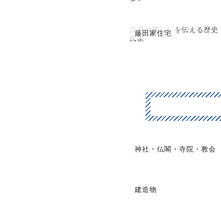
江戸の暮らしを伝える歴史
藤田家住宅
民家
神社・仏閣・寺院・教会
建造物