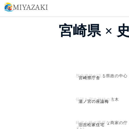
宮崎県 ×
歴史建築が語る県政の中心
宮崎県庁舎
伝説を宿す神秘の古木
湯ノ宮の座論梅
時代を映す重厚な商家の佇
旧吉松家住宅
まい