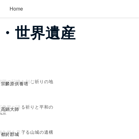
Home
物・世界遺産
戦国の記憶を刻む祈りの地
宗麟原供養塔
石像群が語る祈りと平和の
高鍋大師
風景
南九州を見守る山城の遺構
都於郡城