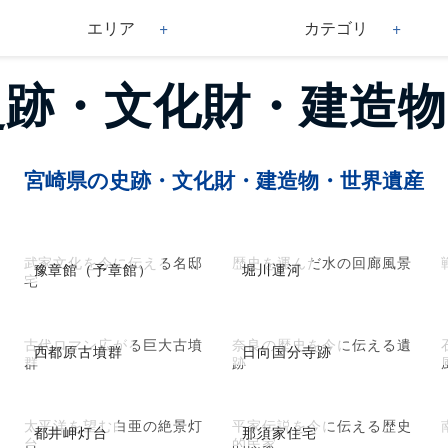
エリア
カテゴリ
 史跡・文化財・建造
宮崎県の史跡・文化財・建造物・世界遺産
武家文化を今に伝える名邸
歴史を運んだ水の回廊風景
豫章館（予章館）
堀川運河
宅
古代ロマン広がる巨大古墳
奈良の歴史を今に伝える遺
西都原古墳群
日向国分寺跡
群
跡
太平洋を望む白亜の絶景灯
平家伝説を今に伝える歴史
都井岬灯台
那須家住宅
台
的民家