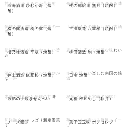
甘み広がるまろやか芋焼酎
長期熟成が生む深みのある味
寿海酒造 ひむか寿（焼
櫻の郷醸造 無月（焼酎）
酎）
伝統と技が織りなす銘酒の一
土蔵仕込みの味わい深い古酒
松の露酒造 松の露（焼
古澤醸造 八重桜（焼酎）
滴
酎）
伝統手造りが生むやさしい旨
麦の香り広がる端麗な味わい
櫻乃峰酒造 平蔵（焼酎）
柳田酒造 駒（焼酎）
み
清水仕込みの軽やかで爽やか
多彩な味わい楽しむ南国の銘
井上酒造 飫肥杉（焼酎）
日南 焼酎
な一杯
酒
素朴で軽やかな伝統の甘味
秘伝だれ香る宮崎名物駅弁
飫肥の手焼きせんべい
元祖 椎茸めし（駅弁）
和洋融合のさっぱり新定番菓
芋とごまが奏でる贅沢スイー
チーズ饅頭
菓子匠玉味 ポテセレブ
子
ツ