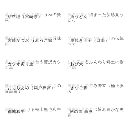
清流育ちの鮎を味わう秋の贅
魚の旨みが詰まった新感覚う
鮎料理（宮崎県）
魚うどん
沢
どん
手作業で仕上げる伝統の旨味
プリンのような口どけの伝統
宮崎かつお うみっこ節
厚焼き玉子（日南）
節
玉子
炙りと刺身で味わう贅沢カツ
甘み広がるふんわり郷土の揚
カツオ炙り重
おび天
オ重
げ物
神話が息づくやさしい甘さの
自然育ちで甘み際立つ極上豚
おちちあめ（鵜戸神宮）
きなこ豚
縁起菓子
肉
霜降りとろける極上黒毛和牛
徹底管理で育つ旨み豊かな黒
都城和牛
Mの国 黒豚
豚