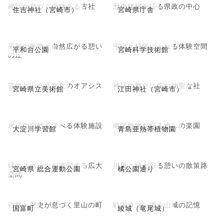
神話が息づく由緒ある古社
歴史建築が語る県政の中心
住吉神社（宮崎市）
宮崎県庁舎
平和の象徴と自然広がる憩い
宇宙と科学にふれる体験空間
平和台公園
宮崎科学技術館
の丘
芸術と出会う文化のオアシス
神話の舞台に佇む神聖な社
宮崎県立美術館
江田神社（宮崎市）
水辺の自然を学べる体験施設
南国植物が彩る癒しの楽園
大淀川学習館
青島亜熱帯植物園
緑とスポーツが調和する広大
川風と緑が彩る憩いの散策路
宮崎県 総合運動公園
橘公園通り
空間
自然と歴史が息づく里山の町
戦国ロマン漂う山城の記憶
国富町
綾城（竜尾城）