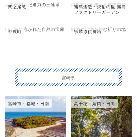
大地が刻んだ迫力の三連瀑
焼酎文化を味わう体験空間
関之尾滝
霧島酒造・焼酎の里 霧島
ファクトリーガーデン
山と海に抱かれた自然の宝庫
戦国の記憶を刻む祈りの地
都農町
宗麟原供養塔
宮崎県
宮崎市・都城・日南
高千穂・延岡・日向