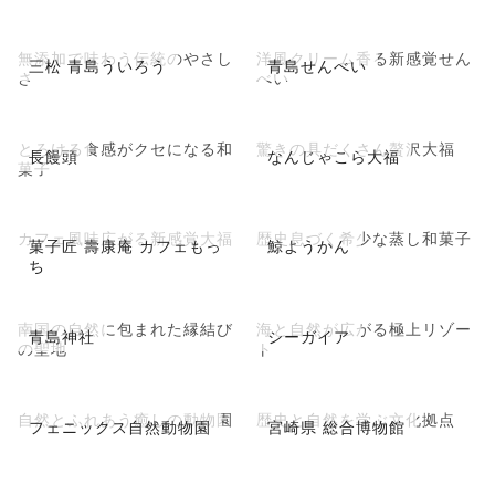
無添加で味わう伝統のやさし
洋風クリーム香る新感覚せん
三松 青島ういろう
青島せんべい
さ
べい
とろける食感がクセになる和
驚きの具だくさん贅沢大福
長饅頭
なんじゃこら大福
菓子
カフェ風味広がる新感覚大福
歴史息づく希少な蒸し和菓子
菓子匠 壽康庵 カフェもっ
鯨ようかん
ち
南国の自然に包まれた縁結び
海と自然が広がる極上リゾー
青島神社
シーガイア
の聖地
ト
自然とふれあう癒しの動物園
歴史と自然を学ぶ文化拠点
フェニックス自然動物園
宮崎県 総合博物館