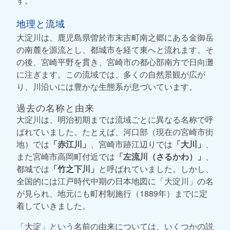
す。
地理と流域
大淀川は、鹿児島県曽於市末吉町南之郷にある金御岳
の南麓を源流とし、都城市を経て東へと流れます。そ
の後、宮崎平野を貫き、宮崎市の都心部南方で日向灘
に注ぎます。この流域では、多くの自然景観が広が
り、川沿いには豊かな生態系が息づいています。
過去の名称と由来
大淀川は、明治初期までは流域ごとに異なる名称で呼
ばれていました。たとえば、河口部（現在の宮崎市街
地）では
「赤江川」
、宮崎市跡江辺りでは
「大川」
、
また宮崎市高岡町付近では
「左流川（さるかわ）」
、
都城では
「竹之下川」
と呼ばれていました。しかし、
全国的には江戸時代中期の日本地図に「大淀川」の名
が見られ、地元にも町村制施行（1889年）までに定
着していきました。
「大淀」という名前の由来については、いくつかの説