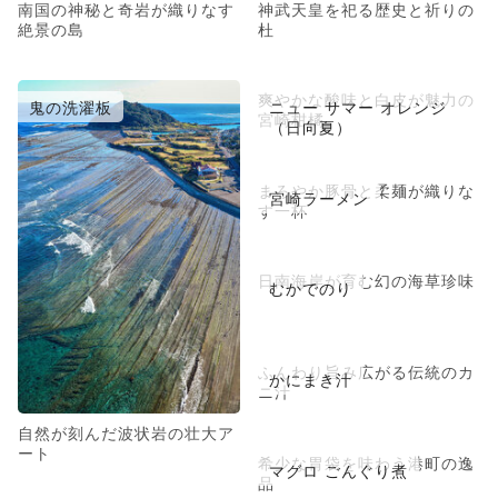
南国の神秘と奇岩が織りなす
神武天皇を祀る歴史と祈りの
絶景の島
杜
爽やかな酸味と白皮が魅力の
鬼の洗濯板
ニュー サマー オレンジ
宮崎柑橘
（日向夏）
まろやか豚骨と柔麺が織りな
宮崎ラーメン
す一杯
日南海岸が育む幻の海草珍味
むかでのり
ふんわり旨み広がる伝統のカ
かにまき汁
ニ汁
自然が刻んだ波状岩の壮大ア
ート
希少な胃袋を味わう港町の逸
マグロ ごんぐり煮
品