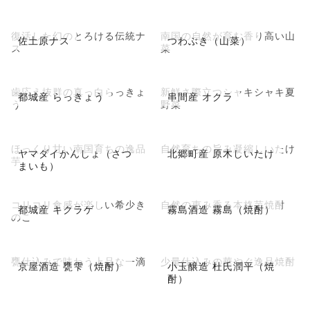
復活した幻のとろける伝統ナ
南国の自然が育む香り高い山
佐土原ナス
つわぶき（山菜）
ス
菜
歯応え抜群の真っ白らっきょ
新鮮さ際立つシャキシャキ夏
都城産 らっきょう
串間産 オクラ
う
野菜
ほっくり甘い南国育ちの逸品
自然育ちの旨み凝縮しいたけ
ヤマダイかんしょ（さつ
北郷町産 原木しいたけ
芋
まいも）
コリコリ食感が楽しい希少き
自然の恵み香る本格芋焼酎
都城産 キクラゲ
霧島酒造 霧島（焼酎）
のこ
甕仕込みで味わう上品な一滴
少量仕込みの華やぐ逸品焼酎
京屋酒造 甕雫（焼酎）
小玉醸造 杜氏潤平（焼
酎）