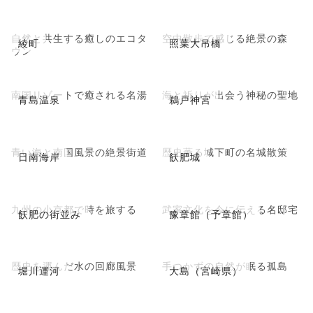
自然と共生する癒しのエコタ
空中散歩で感じる絶景の森
綾町
照葉大吊橋
ウン
南国リゾートで癒される名湯
海と祈りが出会う神秘の聖地
青島温泉
鵜戸神宮
青い海と南国風景の絶景街道
歴史薫る城下町の名城散策
日南海岸
飫肥城
九州の小京都で時を旅する
武家文化を今に伝える名邸宅
飫肥の街並み
豫章館（予章館）
歴史を運んだ水の回廊風景
手つかずの自然が眠る孤島
堀川運河
大島（宮崎県）